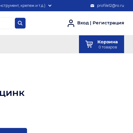
нструмент, крепеж и т.д.)
profile12@ro.ru
Вход
|
Регистрация
Корзина
0
товаров
 цинк