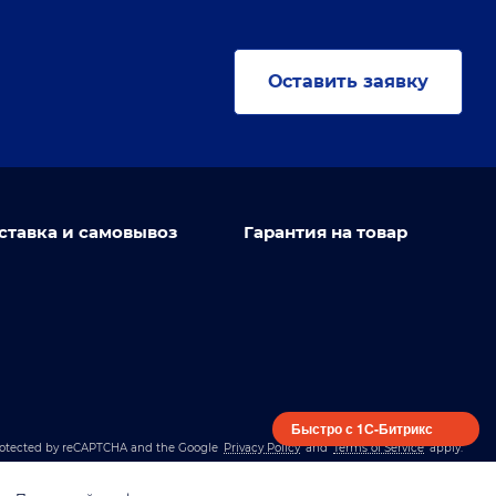
Оставить заявку
ставка и самовывоз
Гарантия на товар
Быстро с 1С-Битрикс
 protected by reCAPTCHA and the Google
Privacy Policy
and
Terms of Service
apply.