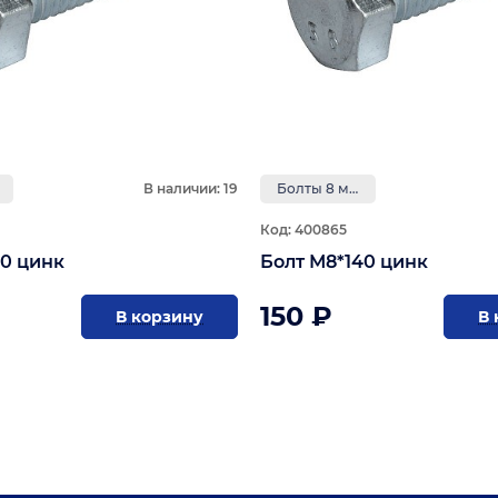
В наличии: 19
Болты 8 мм
Код: 400865
60 цинк
Болт М8*140 цинк
150 ₽
В корзину
В 