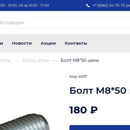
00 - 19:00, сб-вс 8:00 - 17:00
+7 (8362) 34-70-70 (и
ии
Новости
Акции
Контакты
олты
Болты 8 мм
Болт М8*50 цинк
Код: 4037
Болт М8*50
180 ₽