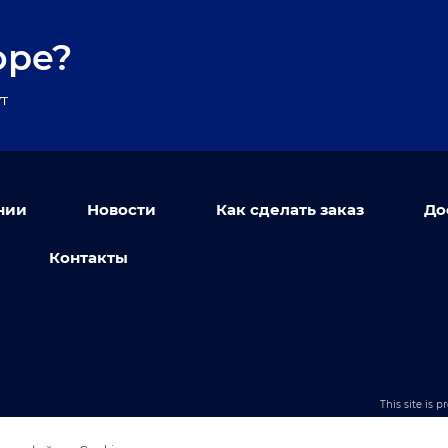
оре?
т
нии
Новости
Как сделать заказ
До
Контакты
This site is