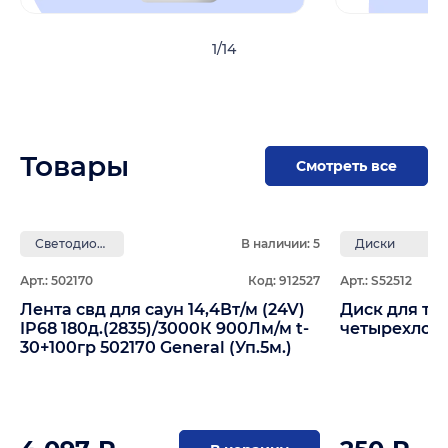
1
/
14
Товары
Смотреть все
Светодиодная лента 24V для Бань и Саун
В наличии: 5
Диски
Арт.: 502170
Код: 912527
Арт.: S52512
Лента свд для саун 14,4Вт/м (24V)
Диск для т
IP68 180д.(2835)/3000К 900Лм/м t-
четырехлоп
30+100гр 502170 General (Уп.5м.)