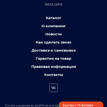
Карта сайта
Каталог
О компании
Новости
Как сделать заказ
Доставка и самовывоз
Гарантия на товар
Правовая информация
Контакты
Быстро с 1С-Битрикс
This site is protected by reCAPTCHA and the
Privacy
Terms of