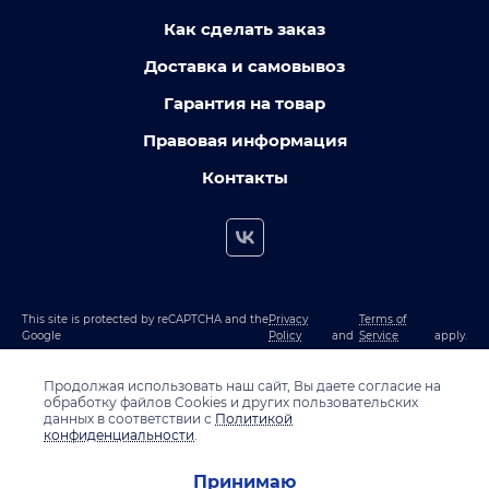
Как сделать заказ
Доставка и самовывоз
Гарантия на товар
Правовая информация
Контакты
This site is protected by reCAPTCHA and the
Privacy
Terms of
Google
Policy
and
Service
apply.
Продолжая использовать наш сайт, Вы даете согласие на
обработку файлов Cookies и других пользовательских
данных в соответствии с
Политикой
конфиденциальности
.
Принимаю