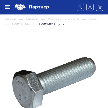
Партнер
Главная
Каталог
Крепеж и фурнитура
Болты
Болты 8 мм
Болт М8*16 цинк