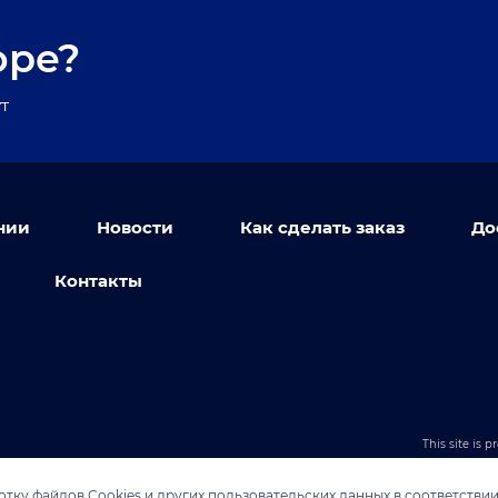
оре?
т
нии
Новости
Как сделать заказ
До
Контакты
This site is
тку файлов Cookies и других пользовательских данных в соответстви