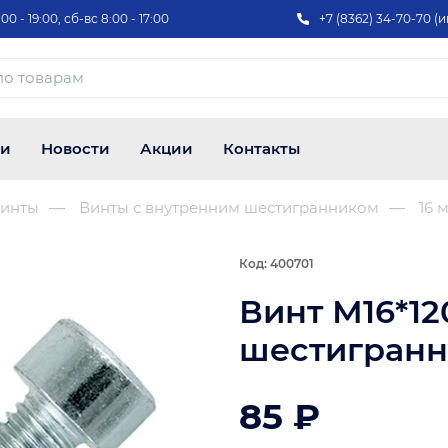
00 - 19:00, сб-вс 8:00 - 17:00
+7 (8362) 34-70-70 (и
ии
Новости
Акции
Контакты
инты
Винты с внутренним шестигранником
16 
Код: 400701
Винт М16*12
шестигранни
85 ₽