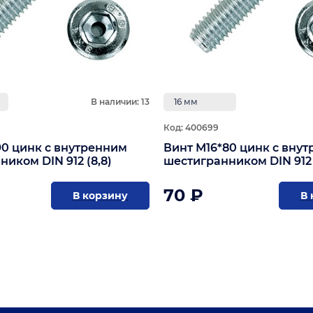
В наличии: 13
16 мм
Код: 400699
90 цинк с внутренним
Винт М16*80 цинк с вну
иком DIN 912 (8,8)
шестигранником DIN 912 
70 ₽
В корзину
В 