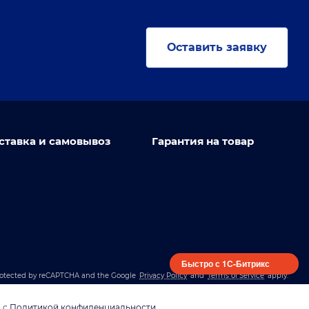
Оставить заявку
ставка и самовывоз
Гарантия на товар
Быстро с 1С-Битрикс
 protected by reCAPTCHA and the Google
Privacy Policy
and
Terms of Service
apply.
и с
Политикой конфиденциальности
.