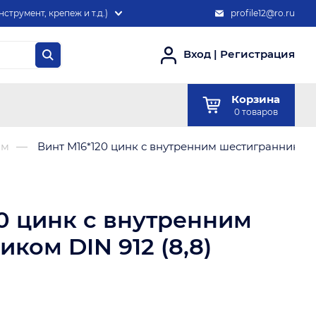
нструмент, крепеж и т.д.)
profile12@ro.ru
Вход
|
Регистрация
Корзина
0
товаров
мм
Винт М16*120 цинк с внутренним шестигранником D
0 цинк с внутренним
ком DIN 912 (8,8)