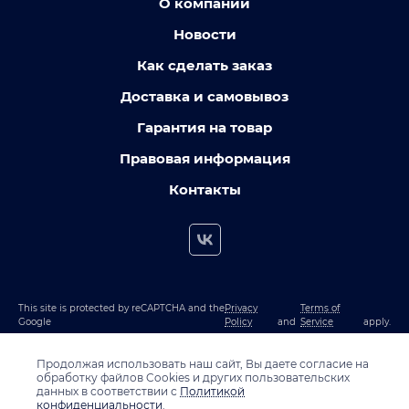
О компании
Новости
Как сделать заказ
Доставка и самовывоз
Гарантия на товар
Правовая информация
Контакты
This site is protected by reCAPTCHA and the
Privacy
Terms of
Google
Policy
and
Service
apply.
Продолжая использовать наш сайт, Вы даете согласие на
обработку файлов Cookies и других пользовательских
данных в соответствии с
Политикой
конфиденциальности
.