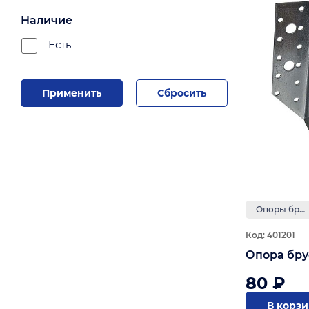
Наличие
Есть
Применить
Сбросить
Опоры бруса и держатели балки
Код: 401201
Опора брус
80 ₽
В корз