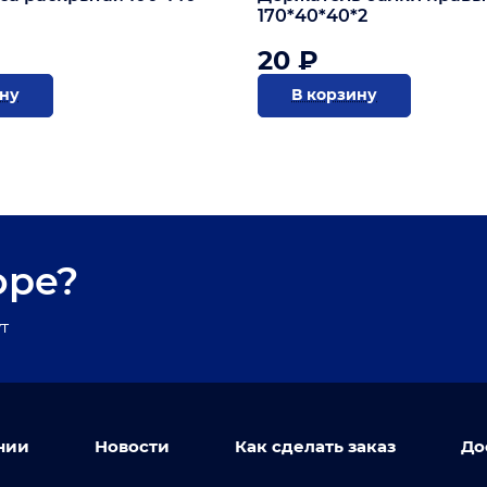
170*40*40*2
20 ₽
ину
В корзину
оре?
т
нии
Новости
Как сделать заказ
До