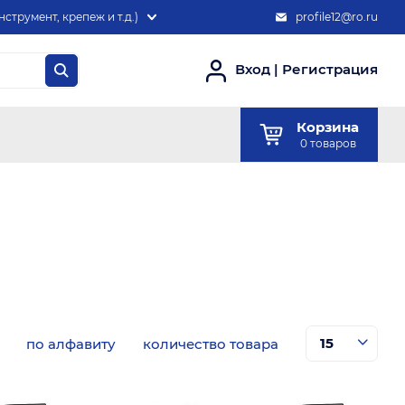
нструмент, крепеж и т.д.)
profile12@ro.ru
Вход
|
Регистрация
Корзина
0
товаров
по алфавиту
количество товара