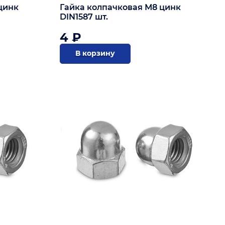
цинк
Гайка колпачковая М8 цинк
DIN1587 шт.
4 ₽
В корзину