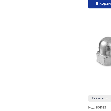
В корз
Гайки колпачковые
Код: 801185