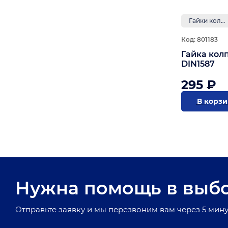
Гайки колпачковые
Код: 801183
Гайка кол
DIN1587
295 ₽
В корз
Нужна помощь в выб
Отправьте заявку и мы перезвоним вам через 5 мину