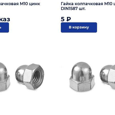
пачковая М10 цинк
Гайка колпачковая М10 
DIN1587 шт.
каз
5 ₽
ь
В корзину