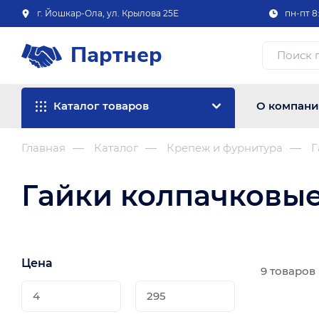
г. Йошкар-Ола, ул. Крылова 25Е
пн-пт 8:
Партнер
Каталог товаров
О компан
Главная
Каталог
Крепеж и фурнитура
Г
Гайки колпачковы
Цена
9 товаров