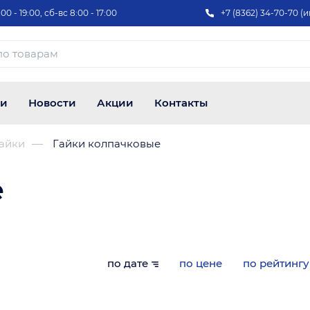
00 - 19:00, сб-вс 8:00 - 17:00
+7 (8362) 34-70-70 (и
ии
Новости
Акции
Контакты
айки
Гайки колпачковые
е
по дате
по цене
по рейтингу