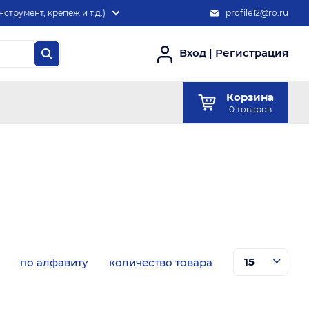
нструмент, крепеж и т.д.)
profile12@ro.ru
Вход
|
Регистрация
Корзина
0
товаров
по алфавиту
количество товара