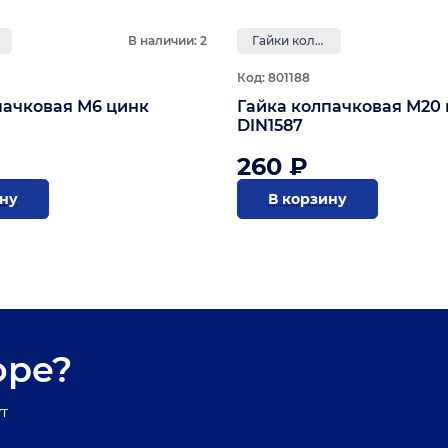
В наличии: 2
Гайки колпачковые
Код: 801188
пачковая М6 цинк
Гайка колпачковая М20
DIN1587
260 ₽
ину
В корзину
оре?
т