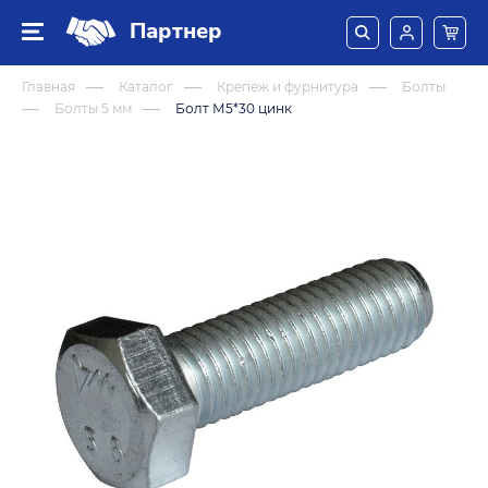
Партнер
Главная
Каталог
Крепеж и фурнитура
Болты
Болты 5 мм
Болт М5*30 цинк