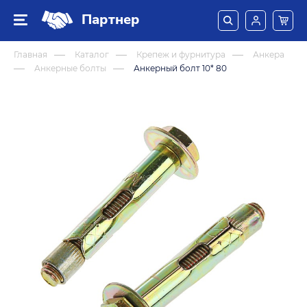
Партнер
Главная
Каталог
Крепеж и фурнитура
Анкера
Анкерные болты
Анкерный болт 10* 80