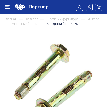
Партнер
Главная
Каталог
Крепеж и фурнитура
Анкера
Анкерные болты
Анкерный болт 10*60