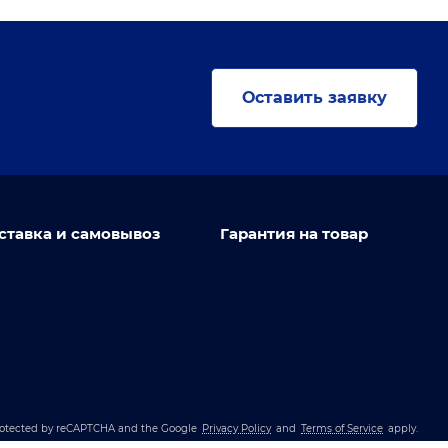
Оставить заявку
ставка и самовывоз
Гарантия на товар
 protected by reCAPTCHA and the Google
Privacy Policy
and
Terms of Service
apply.