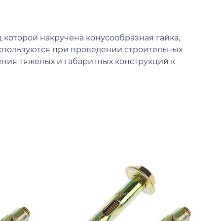
 которой накручена конусообразная гайка,
спользуются при проведении строительных
ения тяжелых и габаритных конструкций к
К
А