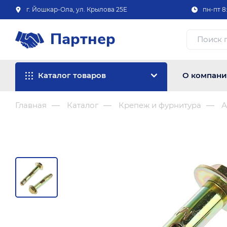
г. Йошкар-Ола, ул. Крылова 25Е
пн-пт 8:
Партнер
Каталог товаров
О компан
Главная
Каталог
Крепеж и фурнитура
А