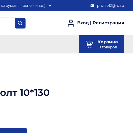
нструмент, крепеж и т.д.)
profile12@ro.ru
Вход
|
Регистрация
Корзина
0
товаров
лт 10*130