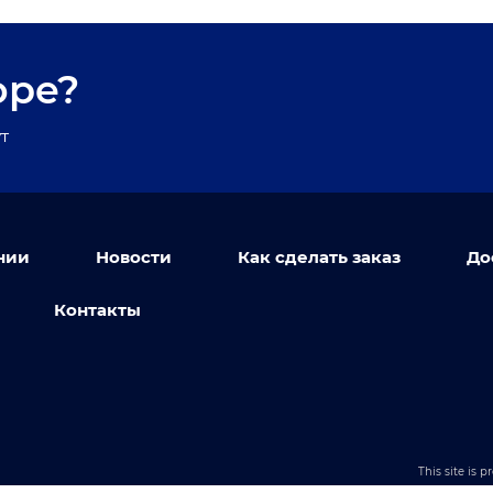
оре?
т
нии
Новости
Как сделать заказ
До
Контакты
This site is