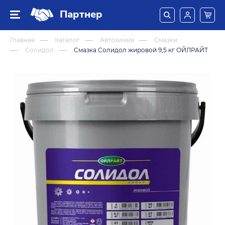
Партнер
Главная
Каталог
Автохимия
Смазки
Солидол
Смазка Солидол жировой 9,5 кг ОЙЛРАЙТ