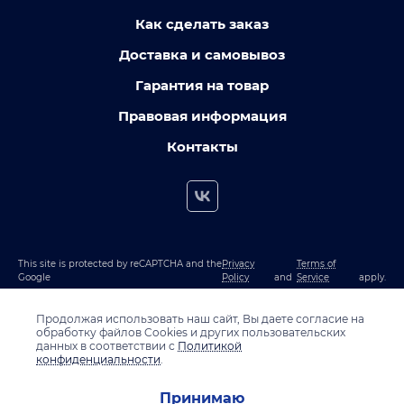
Как сделать заказ
Доставка и самовывоз
Гарантия на товар
Правовая информация
Контакты
This site is protected by reCAPTCHA and the
Privacy
Terms of
Google
Policy
and
Service
apply.
Продолжая использовать наш сайт, Вы даете согласие на
обработку файлов Cookies и других пользовательских
данных в соответствии с
Политикой
конфиденциальности
.
Принимаю