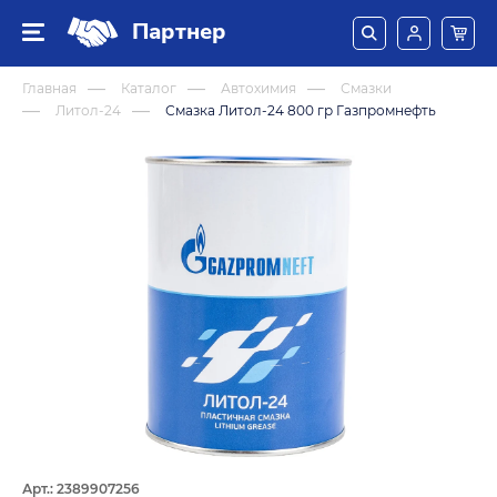
Партнер
Главная
Каталог
Автохимия
Смазки
Литол-24
Смазка Литол-24 800 гр Газпромнефть
Арт.: 2389907256