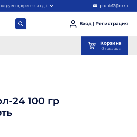
нструмент, крепеж и т.д.)
profile12@ro.ru
Вход
|
Регистрация
Корзина
0
товаров
л-24 100 гр
ть