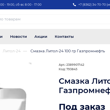
00 - 19:00, сб-вс 8:00 - 17:00
+7 (8362) 34-70-70 (и
ии
Новости
Акции
Контакты
Литол-24
Смазка Литол-24 100 гр Газпромнефть
Арт.: 2389907142
Код: 793845
Смазка Лито
Газпромнеф
Под заказ