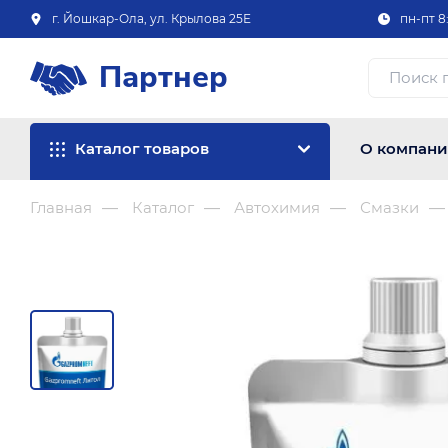
г. Йошкар-Ола, ул. Крылова 25Е
пн-пт 8:
Партнер
Каталог товаров
О компан
Главная
Каталог
Автохимия
Смазки