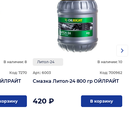
А
В наличии: 8
Литол-24
В наличии: 10
Код: 7270
Арт.: 6003
Код: 700962
4 2,0 кг ОЙЛРАЙТ
Смазка Литол-24 800 гр ОЙЛРАЙТ
420 ₽
корзину
В корзину