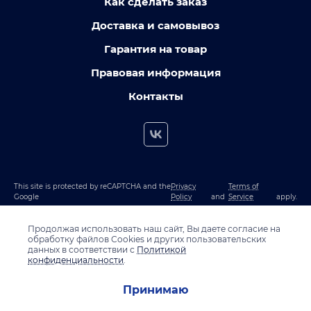
Как сделать заказ
Доставка и самовывоз
Гарантия на товар
Правовая информация
Контакты
This site is protected by reCAPTCHA and the
Privacy
Terms of
Google
Policy
and
Service
apply.
Продолжая использовать наш сайт, Вы даете согласие на
обработку файлов Cookies и других пользовательских
данных в соответствии с
Политикой
конфиденциальности
.
Принимаю