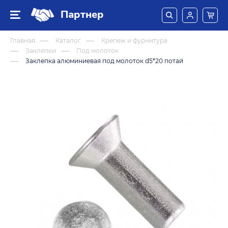
Партнер
Главная
Каталог
Крепеж и фурнитура
Заклепки
Под молоток
Заклепка алюминиевая под молоток d5*20 потай