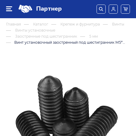
Партнер
Главная
Каталог
Крепеж и фурнитура
Винты
Винты установочные
Заостренные под шестигранник
5 мм
Винт установочный заостренный под шестигранник М5*6 DIN914 (12,9)