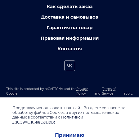
Как сделать заказ
Доставка и самовывоз
Гарантия на товар
Правовая информация
Контакты
This site is protected by reCAPTCHA and the
Privacy
Terms of
Google
Policy
and
Service
apply.
Продолжая использовать наш сайт, Вы даете согласие на
обработку файлов Cookies и других пользовательских
данных в соответствии с
Политикой
конфиденциальности
.
Принимаю