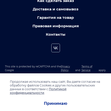
Как сделать заказ
Доставка и самовывоз
Гарантия на товар
Правовая информация
Контакты
This site is protected by reCAPTCHA and the
Privacy
Terms of
Google
Policy
and
Service
apply.
Продолжая использовать наш сайт, Вы даете согласие на
обработку файлов Cookies и других пользовательских
данных в соответствии с
Политикой
конфиденциальности
.
Принимаю