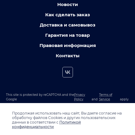
Новости
Как сделать заказ
Доставка и самовывоз
Гарантия на товар
Правовая информация
Контакты
This site is protected by reCAPTCHA and the
Privacy
Terms of
Google
Policy
and
Service
apply.
Продолжая использовать наш сайт, Вы даете согласие на
обработку файлов Cookies и других пользовательских
данных в соответствии с
Политикой
конфиденциальности
.