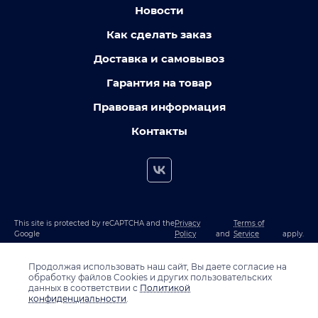
Новости
Как сделать заказ
Доставка и самовывоз
Гарантия на товар
Правовая информация
Контакты
This site is protected by reCAPTCHA and the
Privacy
Terms of
Google
Policy
and
Service
apply.
Продолжая использовать наш сайт, Вы даете согласие на
обработку файлов Cookies и других пользовательских
данных в соответствии с
Политикой
конфиденциальности
.