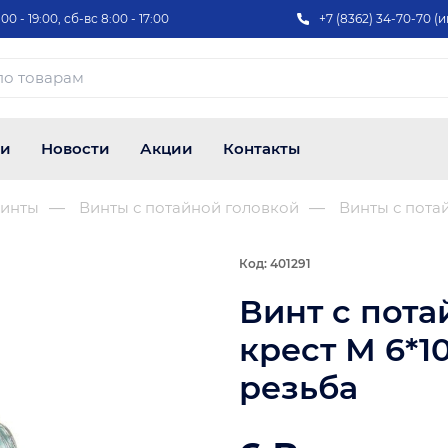
00 - 19:00, сб-вс 8:00 - 17:00
+7 (8362) 34-70-70 (и
ии
Новости
Акции
Контакты
инты
Винты с потайной головкой
Винты с пота
Код: 401291
Винт с пота
крест М 6*1
резьба