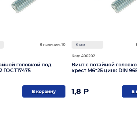
В наличии: 10
6 мм
Код: 400202
тайной головкой под
Винт с потайной головко
2 ГОСТ17475
крест М6*25 цинк DIN 96
1,8 ₽
В корзину
В 