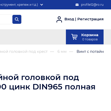
нструмент, крепеж и т.д.)
profile12@ro.ru
Вход
|
Регистрация
Корзина
0
товаров
йной головкой под крест
6 мм
Винт с потайной 
йной головкой под
00 цинк DIN965 полная