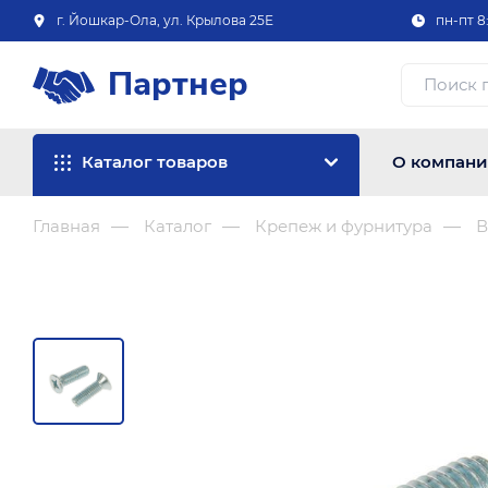
г. Йошкар-Ола, ул. Крылова 25Е
пн-пт 8:
Партнер
Каталог товаров
О компан
Главная
Каталог
Крепеж и фурнитура
В