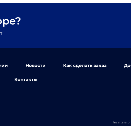
оре?
т
нии
Новости
Как сделать заказ
До
Контакты
This site is