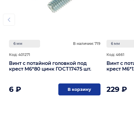
6 мм
В наличии: 719
6 мм
Код: 401271
Код: 4661
Винт с потайной головкой под
Винт с по
крест М6*80 цинк ГОСТ17475 шт.
крест М6*1
6 ₽
229 ₽
В корзину