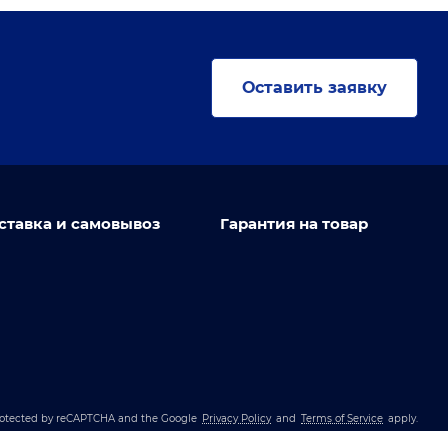
Оставить заявку
ставка и самовывоз
Гарантия на товар
 protected by reCAPTCHA and the Google
Privacy Policy
and
Terms of Service
apply.