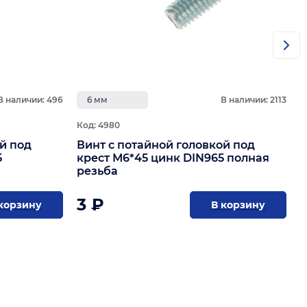
В наличии: 496
6 мм
В наличии: 2113
Код: 4980
й под
Винт с потайной головкой под
5
крест М6*45 цинк DIN965 полная
резьба
3 ₽
корзину
В корзину