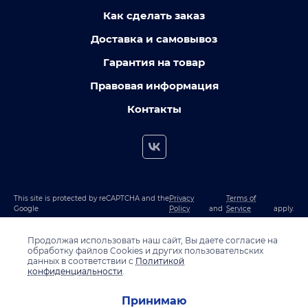
Как сделать заказ
Доставка и самовывоз
Гарантия на товар
Правовая информация
Контакты
This site is protected by reCAPTCHA and the
Privacy
Terms of
Google
Policy
and
Service
apply.
Продолжая использовать наш сайт, Вы даете согласие на
обработку файлов Cookies и других пользовательских
данных в соответствии с
Политикой
конфиденциальности
.
Принимаю