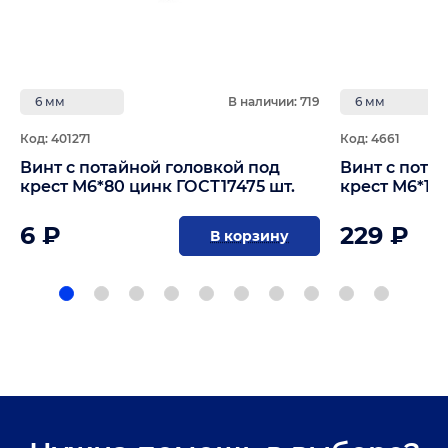
6 мм
В наличии: 719
6 мм
Код: 401271
Код: 4661
Винт с потайной головкой под
Винт с пота
крест М6*80 цинк ГОСТ17475 шт.
крест М6*12
6 ₽
229 ₽
В корзину