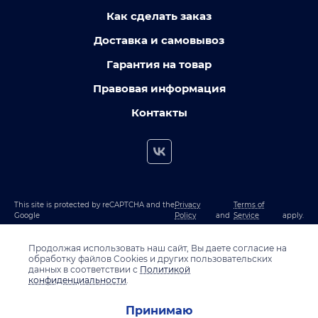
Как сделать заказ
Доставка и самовывоз
Гарантия на товар
Правовая информация
Контакты
This site is protected by reCAPTCHA and the
Privacy
Terms of
Google
Policy
and
Service
apply.
Продолжая использовать наш сайт, Вы даете согласие на
обработку файлов Cookies и других пользовательских
данных в соответствии с
Политикой
конфиденциальности
.
Принимаю