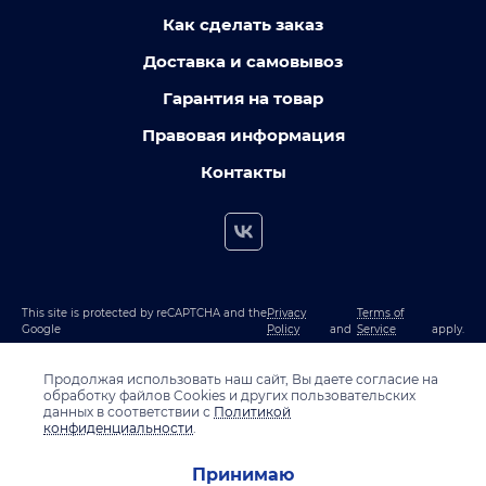
Как сделать заказ
Доставка и самовывоз
Гарантия на товар
Правовая информация
Контакты
This site is protected by reCAPTCHA and the
Privacy
Terms of
Google
Policy
and
Service
apply.
Продолжая использовать наш сайт, Вы даете согласие на
обработку файлов Cookies и других пользовательских
данных в соответствии с
Политикой
конфиденциальности
.
Принимаю