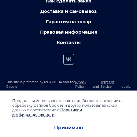
Как сделать заказ
Доставка и самовывоз
Гарантия на товар
Правовая информация
Контакты
This site is protected by reCAPTCHA and the
Privacy
Terms of
Google
Policy
and
Service
apply.
Продолжая использовать наш сайт, Вы даете согласие на
обработку файлов Cookies и других пользовательских
данных в соответствии с
Политикой
конфиденциальности
.
Принимаю