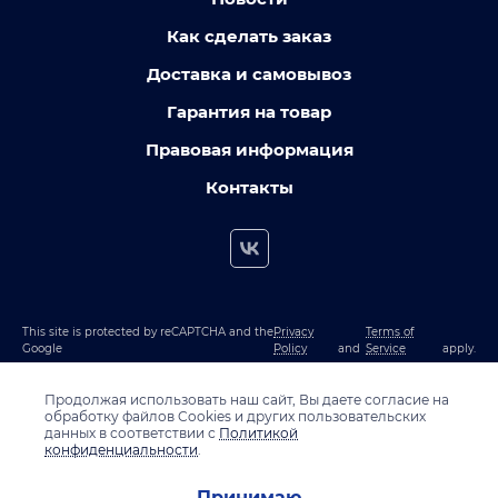
Как сделать заказ
Доставка и самовывоз
Гарантия на товар
Правовая информация
Контакты
This site is protected by reCAPTCHA and the
Privacy
Terms of
Google
Policy
and
Service
apply.
Продолжая использовать наш сайт, Вы даете согласие на
обработку файлов Cookies и других пользовательских
данных в соответствии с
Политикой
конфиденциальности
.
Принимаю