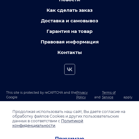
Как сделать заказ
Доставка и самовывоз
Гарантия на товар
Правовая информация
Контакты
This site is protected by reCAPTCHA and the
Privacy
Terms of
Google
Policy
and
Service
apply.
Продолжая использовать наш сайт, Вы даете согласие на
обработку файлов Cookies и других пользовательских
данных в соответствии с
Политикой
конфиденциальности
.
Принимаю