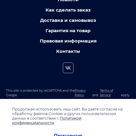
Как сделать заказ
Доставка и самовывоз
Гарантия на товар
Правовая информация
Контакты
This site is protected by reCAPTCHA and the
Privacy
Terms of
Google
Policy
and
Service
apply.
Продолжая использовать наш сайт, Вы даете согласие на
обработку файлов Cookies и других пользовательских
данных в соответствии с
Политикой
конфиденциальности
.
Принимаю