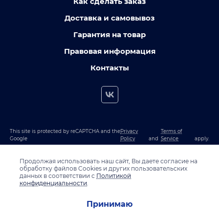
Как сделать заказ
Доставка и самовывоз
Гарантия на товар
Правовая информация
Контакты
This site is protected by reCAPTCHA and the
Privacy
Terms of
Google
Policy
and
Service
apply.
Продолжая использовать наш сайт, Вы даете согласие на
обработку файлов Cookies и других пользовательских
данных в соответствии с
Политикой
конфиденциальности
.
Принимаю