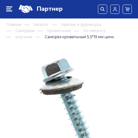
Партнер
Главная
Каталог
Крепеж и фурнитура
Саморезы
Кровельные
По металлу
штучные
Саморез кровельный 5,5*19 мм цинк