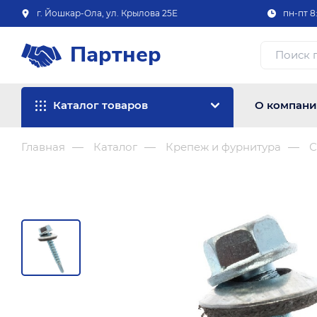
г. Йошкар-Ола, ул. Крылова 25Е
пн-пт 8:
Партнер
Каталог товаров
О компан
Главная
Каталог
Крепеж и фурнитура
С