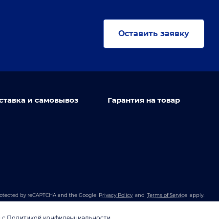
Оставить заявку
ставка и самовывоз
Гарантия на товар
 protected by reCAPTCHA and the Google
Privacy Policy
and
Terms of Service
apply.
и с
Политикой конфиденциальности
.