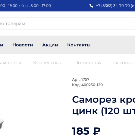
00 - 19:00, сб-вс 8:00 - 17:00
+7 (8362) 34-70-70 (и
ии
Новости
Акции
Контакты
аморезы
Кровельные
По металлу
фасован
Арт.: 1757
Код: 400230-120
Саморез кр
цинк (120 ш
185 ₽