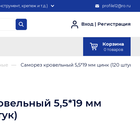
нструмент, крепеж и т.д.)
profile12@ro.ru
Вход
|
Регистрация
Корзина
0
товаров
ные
Саморез кровельный 5,5*19 мм цинк (120 штук)
овельный 5,5*19 мм
тук)