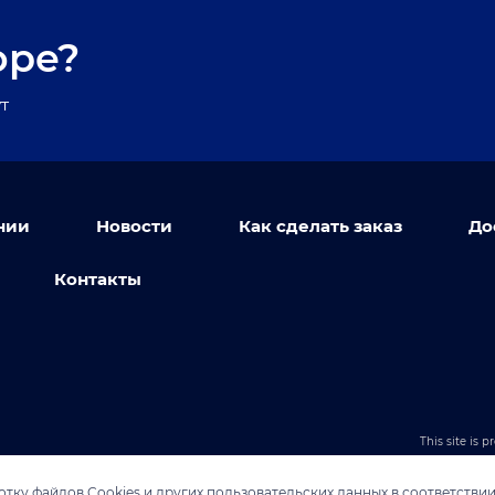
оре?
т
нии
Новости
Как сделать заказ
До
Контакты
This site is
тку файлов Cookies и других пользовательских данных в соответстви