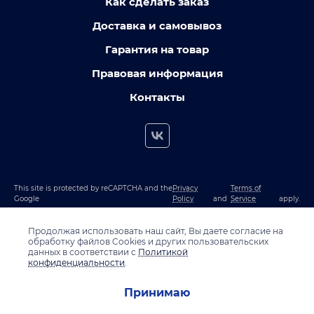
Как сделать заказ
Доставка и самовывоз
Гарантия на товар
Правовая информация
Контакты
This site is protected by reCAPTCHA and the
Privacy
Terms of
Google
Policy
and
Service
apply.
Продолжая использовать наш сайт, Вы даете согласие на
обработку файлов Cookies и других пользовательских
данных в соответствии с
Политикой
конфиденциальности
.
Принимаю