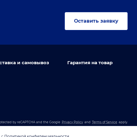
Оставить заявку
ставка и самовывоз
Гарантия на товар
 protected by reCAPTCHA and the Google
Privacy Policy
and
Terms of Service
apply.
и с
Политикой конфиденциальности
.