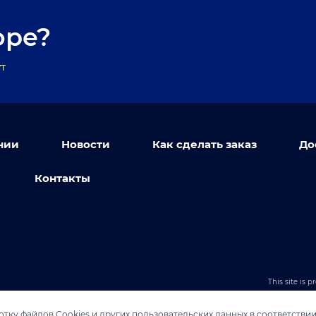
оре?
т
нии
Новости
Как сделать заказ
До
Контакты
This site is
тку файлов Cookies и других пользовательских данных в соответстви