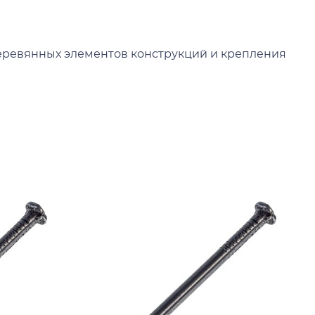
еревянных элементов конструкций и крепления
К
Г
4