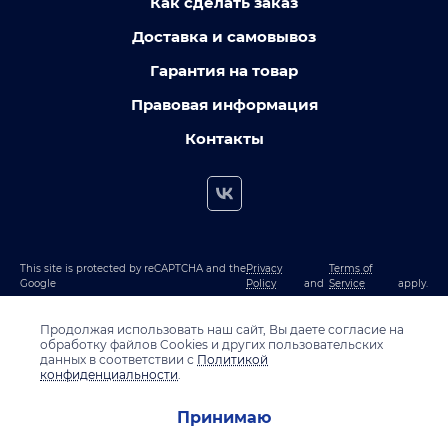
Как сделать заказ
Доставка и самовывоз
Гарантия на товар
Правовая информация
Контакты
This site is protected by reCAPTCHA and the
Privacy
Terms of
Google
Policy
and
Service
apply.
Продолжая использовать наш сайт, Вы даете согласие на
обработку файлов Cookies и других пользовательских
данных в соответствии с
Политикой
конфиденциальности
.
Принимаю