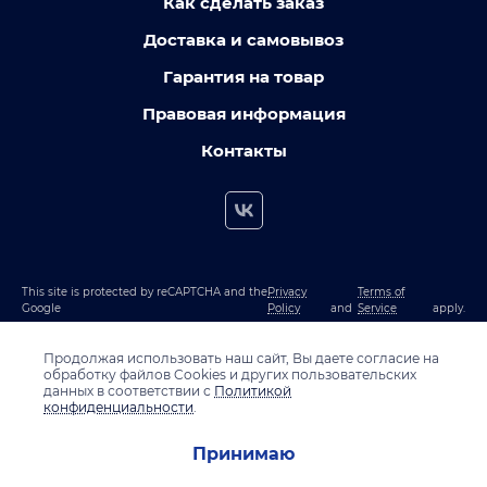
Как сделать заказ
Доставка и самовывоз
Гарантия на товар
Правовая информация
Контакты
This site is protected by reCAPTCHA and the
Privacy
Terms of
Google
Policy
and
Service
apply.
Продолжая использовать наш сайт, Вы даете согласие на
обработку файлов Cookies и других пользовательских
данных в соответствии с
Политикой
конфиденциальности
.
Принимаю