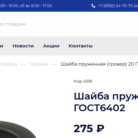
00 - 19:00, сб-вс 8:00 - 17:00
+7 (8362) 34-70-70 (и
ии
Новости
Акции
Контакты
роверы
Черные
Шайба пружинная (гровер) 20 
Код: 4336
Шайба пруж
ГОСТ6402
275 ₽