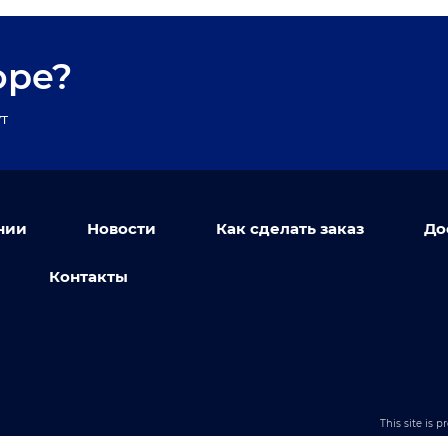
оре?
т
нии
Новости
Как сделать заказ
До
Контакты
This site is