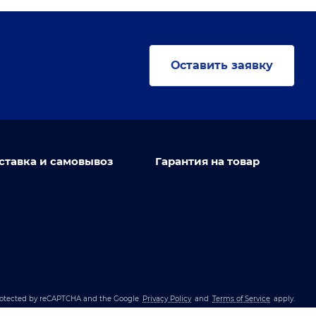
Оставить заявку
ставка и самовывоз
Гарантия на товар
 protected by reCAPTCHA and the Google
Privacy Policy
and
Terms of Service
apply.