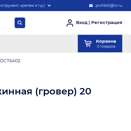
нструмент, крепеж и т.д.)
profile12@ro.ru
Вход
|
Регистрация
Корзина
0
товаров
ГОСТ6402
инная (гровер) 20