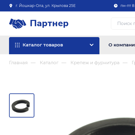
г. Йошкар-Ола, ул. Крылова 25Е
пн-пт 8:
Партнер
Каталог товаров
О компан
Главная
Каталог
Крепеж и фурнитура
Г