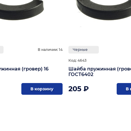
В наличии: 14
Черные
Код: 4643
жинная (гровер) 16
Шайба пружинная (грове
ГОСТ6402
205 ₽
В корзину
В 