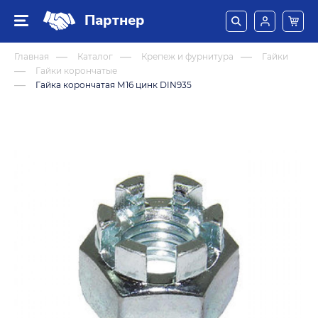
Партнер
Главная
Каталог
Крепеж и фурнитура
Гайки
Гайки корончатые
Гайка корончатая М16 цинк DIN935