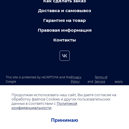
Как сделать заказ
Доставка и самовывоз
Гарантия на товар
Правовая информация
Контакты
This site is protected by reCAPTCHA and the
Privacy
Terms of
Google
Policy
and
Service
apply.
Продолжая использовать наш сайт, Вы даете согласие на
обработку файлов Cookies и других пользовательских
данных в соответствии с
Политикой
конфиденциальности
.
Принимаю