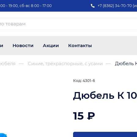
00 - 19:00, сб-вс 8:00 - 17:00
+7 (8362) 34-70-70 (и
ии
Новости
Акции
Контакты
юбеля
Синие, трёхраспорные, с усами
Дюбель К 
Код: 4301-6
Дюбель К 10
15 ₽