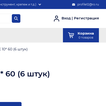
нструмент, крепеж и т.д.)
profile12@ro.ru
Вход
|
Регистрация
Корзина
0
товаров
10* 60 (6 штук)
* 60 (6 штук)