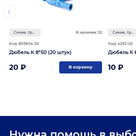
Синие, трёхраспорные, с усами
В наличии: 32
Синие, трёхраспорные, с усами
Код: 803604-20
Код: 4293-20
Дюбель К 8*50 (20 штук)
20 ₽
10 ₽
В корзину
Нужна помощь в выб