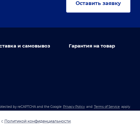
Оставить заявку
ставка и самовывоз
Гарантия на товар
 protected by reCAPTCHA and the Google
Privacy Policy
and
Terms of Service
apply.
и с
Политикой конфиденциальности
.