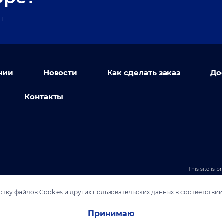
т
нии
Новости
Как сделать заказ
До
Контакты
This site is
тку файлов Cookies и других пользовательских данных в соответстви
Принимаю