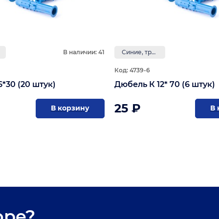
В наличии: 41
Синие, трёхраспорные, с усами
Код: 4739-6
Дюбель К 6*30 (20 штук)
Дюбель К 12* 70 (6 штук)
25 ₽
В корзину
В 
оре?