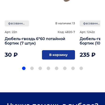
фасованные
В наличии: 13
фасованные
Арт.: 22п
Код: 4820-7
Арт.: 1242z
Дюбель-гвоздь 6*60 потайной
Дюбель-гвоз
бортик (7 штук)
бортик (100 
30 ₽
235 ₽
В корзину