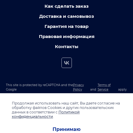
Как сделать заказ
Доставка и самовывоз
Гарантия на товар
Правовая информация
Контакты
This site is protected by reCAPTCHA and the
Privacy
Terms of
Google
Policy
and
Service
apply.
Продолжая использовать наш сайт, Вы даете согласие на
обработку файлов Cookies и других пользовательских
данных в соответствии с
Политикой
конфиденциальности
.
Принимаю