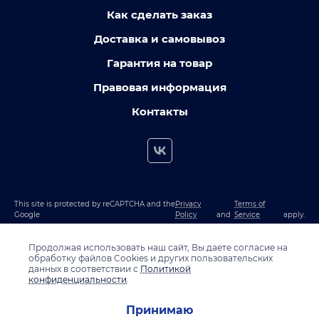
Как сделать заказ
Доставка и самовывоз
Гарантия на товар
Правовая информация
Контакты
This site is protected by reCAPTCHA and the
Privacy
Terms of
Google
Policy
and
Service
apply.
Продолжая использовать наш сайт, Вы даете согласие на
обработку файлов Cookies и других пользовательских
данных в соответствии с
Политикой
конфиденциальности
.
Принимаю