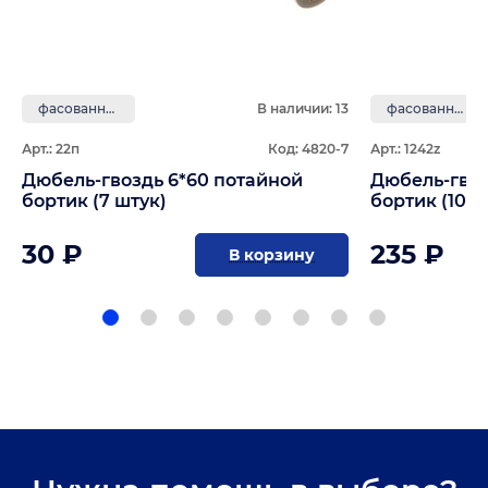
фасованные
В наличии: 13
фасованные
Арт.: 22п
Код: 4820-7
Арт.: 1242z
Дюбель-гвоздь 6*60 потайной
Дюбель-гвоз
бортик (7 штук)
бортик (100 
30 ₽
235 ₽
В корзину