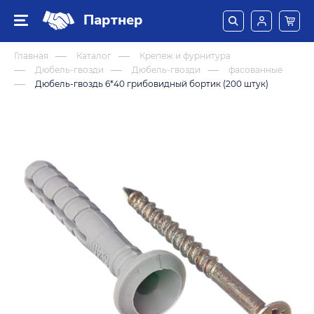
Партнер
Главная
Каталог
Крепеж и фурнитура
Дюбель-гвозди
Дюбель-гвозди
фасованные
Дюбель-гвоздь 6*40 грибовидный бортик (200 штук)