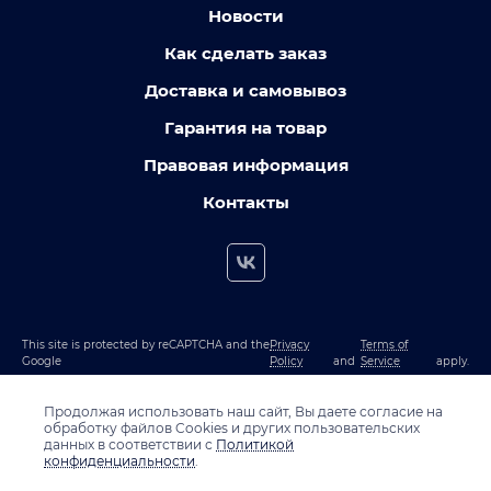
Новости
Как сделать заказ
Доставка и самовывоз
Гарантия на товар
Правовая информация
Контакты
This site is protected by reCAPTCHA and the
Privacy
Terms of
Google
Policy
and
Service
apply.
Продолжая использовать наш сайт, Вы даете согласие на
обработку файлов Cookies и других пользовательских
данных в соответствии с
Политикой
конфиденциальности
.