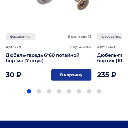
фасованные
В наличии: 13
фасованные
Арт.: 22п
Код: 4820-7
Арт.: 1242z
Дюбель-гвоздь 6*60 потайной
Дюбель-гвоз
бортик (7 штук)
бортик (100 
30 ₽
235 ₽
В корзину