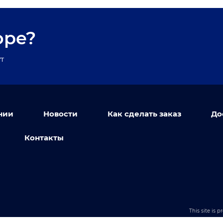
оре?
т
нии
Новости
Как сделать заказ
До
Контакты
This site is