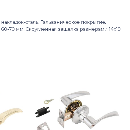
накладок-сталь. Гальваническое покрытие.
 60-70 мм. Скругленная защелка размерами 14х19
К
Р
з