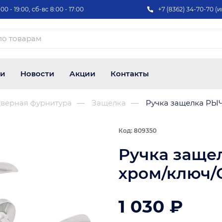
00 - 19:00, сб-вс 8:00 - 17:00
+7 (8362) 34-70-70 (и
ии
Новости
Акции
Контакты
верная фурнитура
Защелка
Ручка защелка РЫЧ
Код: 809350
Ручка заще
хром/ключ/
1 030 ₽