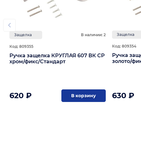
Защелка
Защелка
В наличии: 2
Код: 809354
Код: 809355
Ручка защ
Ручка защелка КРУГЛАЯ 607 ВК CP
золото/фи
хром/фикс/Стандарт
620 ₽
630 ₽
В корзину