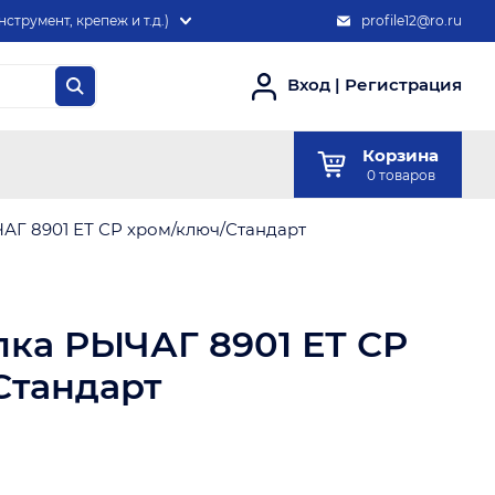
нструмент, крепеж и т.д.)
profile12@ro.ru
Вход
|
Регистрация
Корзина
0
товаров
АГ 8901 ЕТ СР хром/ключ/Стандарт
лка РЫЧАГ 8901 ЕТ СР
Стандарт