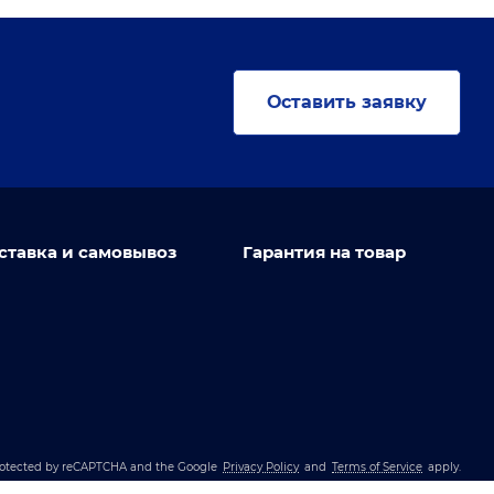
Оставить заявку
ставка и самовывоз
Гарантия на товар
 protected by reCAPTCHA and the Google
Privacy Policy
and
Terms of Service
apply.