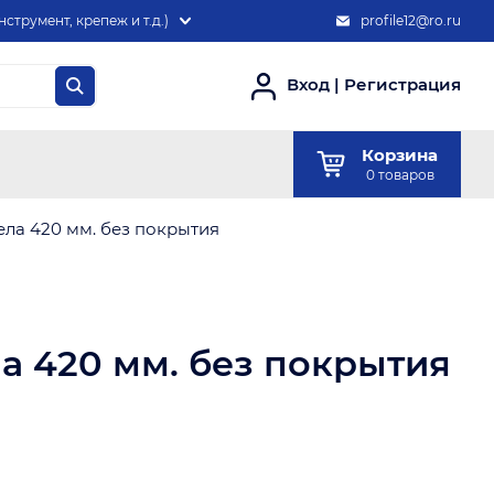
нструмент, крепеж и т.д.)
profile12@ro.ru
Вход
|
Регистрация
Корзина
0
товаров
ела 420 мм. без покрытия
а 420 мм. без покрытия