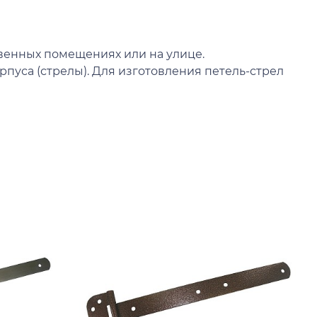
твенных помещениях или на улице.
пуса (стрелы). Для изготовления петель-стрел
А