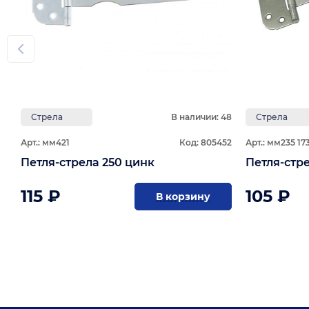
Стрела
В наличии: 48
Стрела
Арт.: мм421
Код: 805452
Арт.: мм235 17
Петля-стрела 250 цинк
115 ₽
105 ₽
В корзину