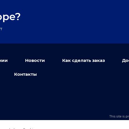
оре?
т
нии
Новости
Как сделать заказ
До
Контакты
This site is