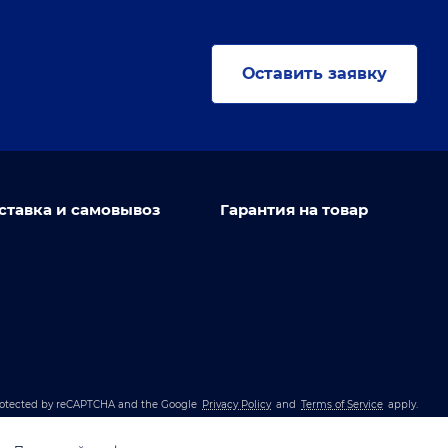
Оставить заявку
ставка и самовывоз
Гарантия на товар
 protected by reCAPTCHA and the Google
Privacy Policy
and
Terms of Service
apply.