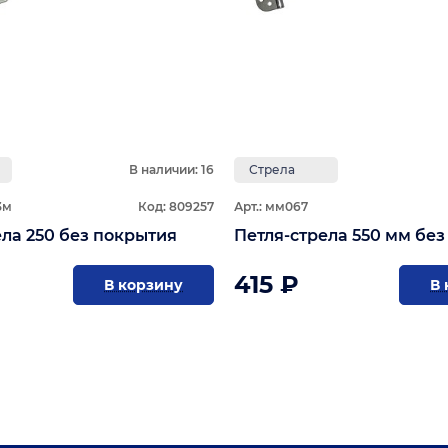
В наличии: 16
Стрела
3м
Код: 809257
Арт.: мм067
Петля-стрела 250 без покрытия
Петля-стрела 550
415 ₽
В корзину
В 