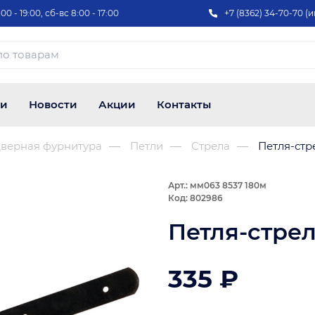
00 - 19:00, сб-вс 8:00 - 17:00
+7 (8362) 34-70-70 (и
ии
Новости
Акции
Контакты
верная фурнитура
Петли
Стрела
Петля-стр
Арт.: мм063 8537 180м
Код: 802986
Петля-стрел
335 ₽