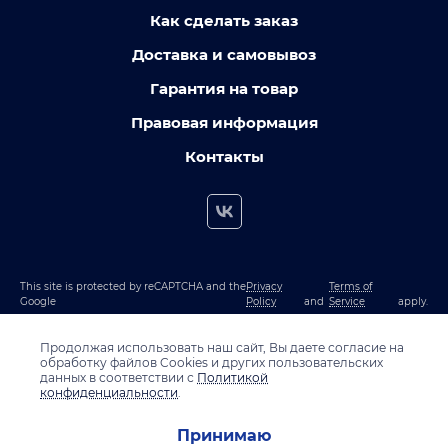
Как сделать заказ
Доставка и самовывоз
Гарантия на товар
Правовая информация
Контакты
This site is protected by reCAPTCHA and the
Privacy
Terms of
Google
Policy
and
Service
apply.
Продолжая использовать наш сайт, Вы даете согласие на
обработку файлов Cookies и других пользовательских
данных в соответствии с
Политикой
конфиденциальности
.
Принимаю