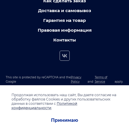
Как сделать заказ
Доставка и самовывоз
Гарантия на товар
Правовая информация
Контакты
This site is protected by reCAPTCHA and the
Privacy
Terms of
Google
Policy
and
Service
apply.
Продолжая использовать наш сайт, Вы даете согласие на
обработку файлов Cookies и других пользовательских
данных в соответствии с
Политикой
конфиденциальности
.
Принимаю