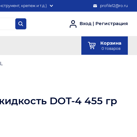
нструмент, крепеж и т.д.)
profile12@ro.ru
Вход
|
Регистрация
Корзина
0
товаров
IL
жидкость DOT-4 455 гр