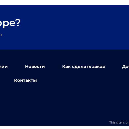
оре?
т
нии
Новости
Как сделать заказ
До
Контакты
This site is