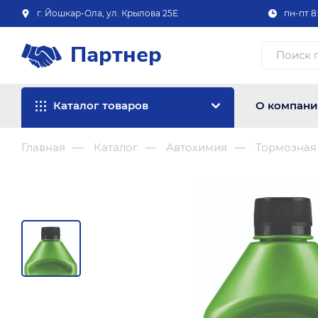
г. Йошкар-Ола, ул. Крылова 25Е
пн-пт 8:
Партнер
Каталог товаров
О компан
Главная
Каталог
Автохимия
Тормозная